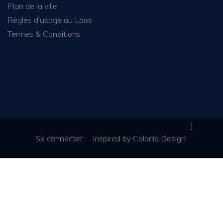
Plan de la ville
Règles d'usage au Laos
Termes & Conditions
]
Se connecter
Inspired
by
Colorlib Design