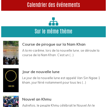
Calendrier des événements
Sur le même thème
Course de pirogue sur la Nam Khan
A la mi-carême, lors de la nouvelle lune, se déroule la
course de la Nam Khan. C’est un (...)
Jour de nouvelle lune
Le jour de la nouvelle lune est appelé Van Sin Ngiae 1
kham, jour férié notamment pour tous les (...)
Nouvel an Khmu
Autrefois, le peuple Khmu célébrait le Nouvel An le