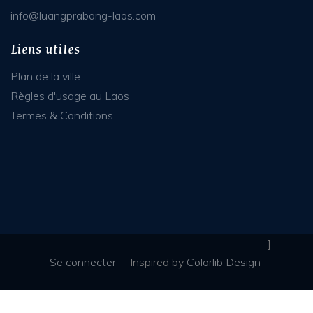
info@luangprabang-laos.com
Liens utiles
Plan de la ville
Règles d'usage au Laos
Termes & Conditions
]
Se connecter
Inspired
by
Colorlib Design