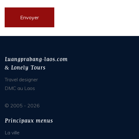
Luangprabang-laos.com
& Lonely Tours
Travel designer
DMC au Laos
© 2005 - 2026
Principaux menus
La ville