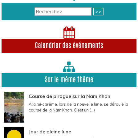
Calendrier des événements
Sur le même thème
Course de pirogue sur la Nam Khan
A la mi-carême, lors de la nouvelle lune, se déroule la
course de la Nam Khan. C’est un (...)
Jour de pleine lune