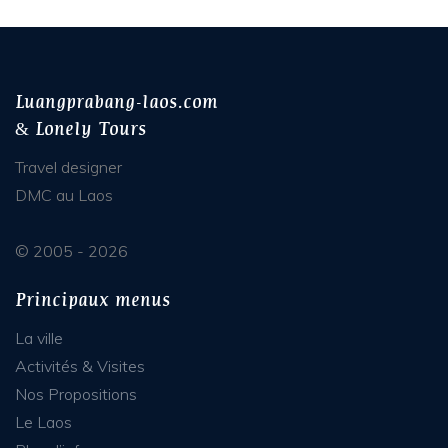
Luangprabang-laos.com
& Lonely Tours
Travel designer
DMC au Laos
© 2005 - 2026
Principaux menus
La ville
Activités & Visites
Nos Propositions
Le Laos