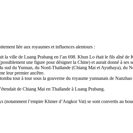
itement liée aux royaumes et influences alentours :
it la ville de Luang Prabang en l’an 698. Khun Lo était le fils aîné de
iblement une figure pour désigner la Chine) et aurait donné à ses sept f
r, du sud du Yunnan, du Nord-Thaïlande (Chiang Mai et Ayuthaya), du
me leur premier ancêtre.
g tomba tour à tour sous la gouverne du royaume yunnanais de Nanzha
s’étendait de Chiang Mai en Thaïlande à Luang Prabang.
ays (notamment l’empire Khmer d’Angkor Vat) se sont convertis au boudd