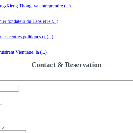
ng-Xieng Thong, va entreprendre (...)
r fondateur du Laos et le (...)
es centres politiques et (...)
isirent Vientiane, la (...)
Contact & Reservation