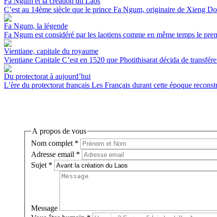
Fa Ngum et la création du Laos
C’est au 14ème siècle que le prince Fa Ngum, originaire de Xieng Do
Fa Ngum, la légende
Fa Ngum est considéré par les laotiens comme en même temps le premie
Vientiane, capitale du royaume
Vientiane Capitale C’est en 1520 que Photithisarat décida de transférer l
Du protectorat à aujourd’hui
L’ère du protectorat français Les Français durant cette époque reconstru
A propos de vous
Nom complet
*
Adresse email
*
Sujet
*
Message