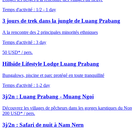
Temps d'activité : 1/2 - 1 day
3 jours de trek dans la jungle de Luang Prabang
A la rencontre des 2 principales minorités ethniques
Temps d'activité : 3 day
50 USD* / pers.
Hillside Lifestyle Lodge Luang Prabang
Bungalows, piscine et parc protégé en toute tranquillité
Temps d'activité : 1-2 day
3j/2n : Luang Prabang - Muang Ngoi
Découvrez les villages de pêcheurs dans les gorges karstiques du No
200 USD* / pers.
3j/2n : Safari de nuit à Nam Nern