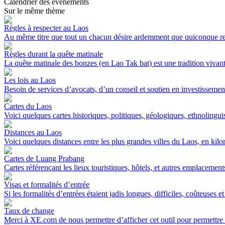
Calendrier des événements
Sur le même thème
Règles à respecter au Laos
Au même titre que tout un chacun désire ardemment que quiconque resp
Règles durant la quête matinale
La quête matinale des bonzes (en Lao Tak bat) est une tradition vivante
Les lois au Laos
Besoin de services d’avocats, d’un conseil et soutien en investissement
Cartes du Laos
Voici quelques cartes historiques, politiques, géologiques, ethnolinguist
Distances au Laos
Voici quelques distances entre les plus grandes villes du Laos, en kilom
Cartes de Luang Prabang
Cartes référençant les lieux touristiques, hôtels, et autres emplacement
Visas et formalités d’entrée
Si les formalités d’entrées étaient jadis longues, difficiles, coûteuses et r
Taux de change
Merci à XE.com de nous permettre d’afficher cet outil pour permettre u