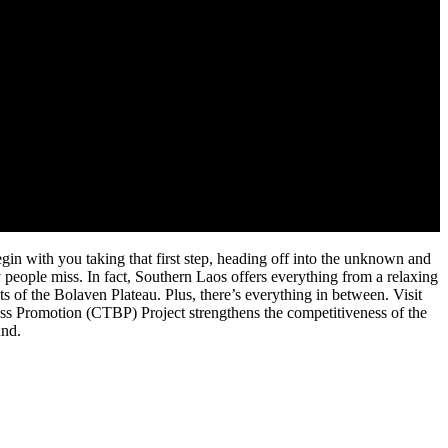
in with you taking that first step, heading off into the unknown and
ny people miss. In fact, Southern Laos offers everything from a relaxing
s of the Bolaven Plateau. Plus, there’s everything in between. Visit
s Promotion (CTBP) Project strengthens the competitiveness of the
und.