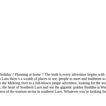
oliday ? Planning at home ? The truth is every adventure begins with yo
 Laos there’s a wealth of places to see, people to meet and traditions t
n the Mekong river to a full-blown jungle adventure, looking for the ir
akse, the heart of Southern Laos and see the gigantic golden Buddha a
ss of the tourism sector in southern Laos. Whatever you’re looking for,