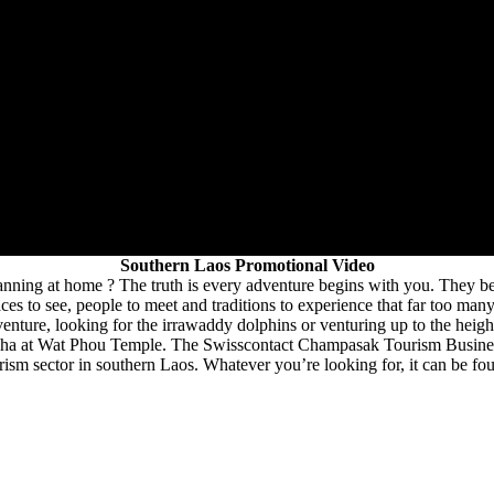
Southern Laos Promotional Video
nning at home ? The truth is every adventure begins with you. They beg
laces to see, people to meet and traditions to experience that far too ma
nture, looking for the irrawaddy dolphins or venturing up to the height
ddha at Wat Phou Temple. The Swisscontact Champasak Tourism Busines
rism sector in southern Laos. Whatever you’re looking for, it can be fo