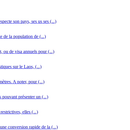
ecte son pays, ses us ses (...)
 de la population de (...)
, ou de visa annuels pour (...)
iques sur le Laos, (...)
ètres. A noter, pour (...)
s pouvant présenter un (...)
estrictives, elles (...)
ne conversion rapide de la (...)