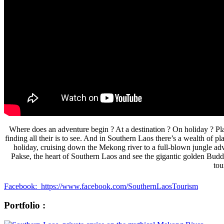
Where does an adventure begin ? At a destination ? On holiday ? Pla
finding all their is to see. And in Southern Laos there’s a wealth of p
holiday, cruising down the Mekong river to a full-blown jungle adve
Pakse, the heart of Southern Laos and see the gigantic golden Bu
tou
Facebook: https://www.facebook.com/SouthernLaosTourism
Portfolio :